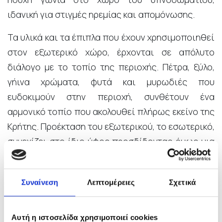
ιδανική για στιγμές ηρεμίας και απομόνωσης.
Τα υλικά και τα έπιπλα που έχουν χρησιμοποιηθεί
στον εξωτερικό χώρο, έρχονται σε απόλυτο
διάλογο με το τοπίο της περιοχής. Πέτρα, ξύλο,
γήινα χρώματα, φυτά και μυρωδιές που
ευδοκιμούν στην περιοχή, συνθέτουν ένα
αρμονικό τοπίο που ακολουθεί πλήρως εκείνο της
Κρήτης. Προέκταση του εξωτερικού, το εσωτερικό,
συνεχίζει στο ίδιο ύφος προσδίδοντας όμως μια
ιδιαίτερη αίσθηση πολυτέλειας ενώ παράλληλα
ακολουθείται και η υλικότητα που έχει
Συναίνεση
Λεπτομέρειες
Σχετικά
χρησιμοποιηθεί στους εξωτερικούς χώρους. Το
συγκρότημα διαθέτει υποδομές που το
αναδεικνύουν όλες τις εποχές του χρόνου, με τις
Αυτή η ιστοσελίδα χρησιμοποιεί cookies