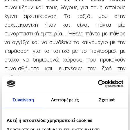
συνοψίζουν και τους λόγους για τους οποίους
έγινα αρχιτέκτονας. Το ταξίδι μου στην
αρχιτεκτονική ήταν και είναι πάντα μία
συναρπαστική εμπειρία. . Ήθελα πάντα με πάθος
να αγγίξω και να συνδέσω το καινούργιο με την
παράδοση για το τοπικό με το παγκόσμιο, με
στόχο να δημιουργώ χώρους που προκαλούν
συναισθήματα και εμπνέουν την ζωή την
ανθρώπων.
Το ταξίδι μοιάζει με μία μεγάλη περιπέτεια και
αξίζει όσο το κάνουμε με αγάπη, κέφι και δύναμη.
Συναίνεση
Λεπτομέρειες
Σχετικά
Η αλήθεια είναι ότι μας έχει δώσει μεγάλες χαρές
το αποτέλεσμα αλλά και η αγάπη των ανθρώπων
Αυτή η ιστοσελίδα χρησιμοποιεί cookies
που συνεργαστήκαμε και πορευθήκαμε μαζί σε
Χρησιμοποιούμε cookie για την εξατομίκευση