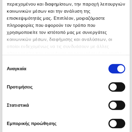
περιεχομένου και διαφημίσεων, την παροχή λειτουργιών
κοινωνικών μέσων και την ανάλυση της
επισκεψιμότητάς μας. Επιπλέον, μοιραζόμαστε
πληροφορίες που αφορούν τον τρόπο που
χρησιμοποιείτε τον ιστότοπό μας με συνεργάτες
κοινωνικών μέσων, διαφήμισης και αναλύσεων, οι
οποίοι ενδεχομένως να τις συνδυάσουν με άλλες
πληροφορίες που τους έχετε παραχωρήσει ή τις οποίες
έχουν συλλέξει σε σχέση με την από μέρους σας χρήση
Επιλογή
των υπηρεσιών τους.
Αναγκαία
συγκατάθεσης
Προτιμήσεις
Στατιστικά
Εμπορικής προώθησης