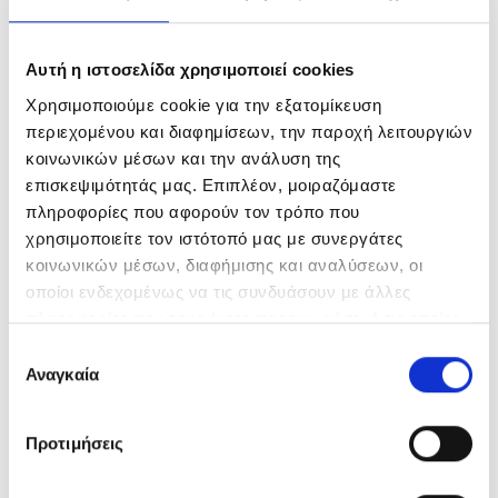
Αυτή η ιστοσελίδα χρησιμοποιεί cookies
Χρησιμοποιούμε cookie για την εξατομίκευση
περιεχομένου και διαφημίσεων, την παροχή λειτουργιών
κοινωνικών μέσων και την ανάλυση της
επισκεψιμότητάς μας. Επιπλέον, μοιραζόμαστε
πληροφορίες που αφορούν τον τρόπο που
χρησιμοποιείτε τον ιστότοπό μας με συνεργάτες
κοινωνικών μέσων, διαφήμισης και αναλύσεων, οι
οποίοι ενδεχομένως να τις συνδυάσουν με άλλες
πληροφορίες που τους έχετε παραχωρήσει ή τις οποίες
έχουν συλλέξει σε σχέση με την από μέρους σας χρήση
Επιλογή
των υπηρεσιών τους.
Αναγκαία
συγκατάθεσης
Προτιμήσεις