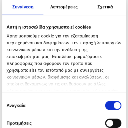
Συναίνεση
Λεπτομέρειες
Σχετικά
Αυτή η ιστοσελίδα χρησιμοποιεί cookies
Χρησιμοποιούμε cookie για την εξατομίκευση
περιεχομένου και διαφημίσεων, την παροχή λειτουργιών
κοινωνικών μέσων και την ανάλυση της
επισκεψιμότητάς μας. Επιπλέον, μοιραζόμαστε
πληροφορίες που αφορούν τον τρόπο που
χρησιμοποιείτε τον ιστότοπό μας με συνεργάτες
κοινωνικών μέσων, διαφήμισης και αναλύσεων, οι
οποίοι ενδεχομένως να τις συνδυάσουν με άλλες
πληροφορίες που τους έχετε παραχωρήσει ή τις οποίες
έχουν συλλέξει σε σχέση με την από μέρους σας χρήση
Επιλογή
των υπηρεσιών τους.
Αναγκαία
συγκατάθεσης
ΑΛΛΕΣ ΔΗΜΟΣΙΕΥΣΕΙΣ
Προτιμήσεις