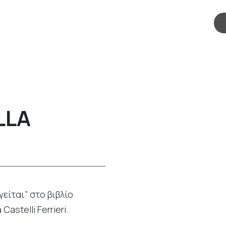
LLA
είται” στο βιβλίο
stelli Ferrieri.