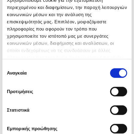
Χρησιμοποιούμε cookie για την εξατομίκευση
περιεχομένου και διαφημίσεων, την παροχή λειτουργιών
κοινωνικών μέσων και την ανάλυση της
επισκεψιμότητάς μας. Επιπλέον, μοιραζόμαστε
πληροφορίες που αφορούν τον τρόπο που
χρησιμοποιείτε τον ιστότοπό μας με συνεργάτες
κοινωνικών μέσων, διαφήμισης και αναλύσεων, οι
οποίοι ενδεχομένως να τις συνδυάσουν με άλλες
ΑΛΛΕΣ ΔΗΜΟΣΙΕΥΣΕΙΣ
πληροφορίες που τους έχετε παραχωρήσει ή τις οποίες
έχουν συλλέξει σε σχέση με την από μέρους σας χρήση
Επιλογή
των υπηρεσιών τους.
Αναγκαία
συγκατάθεσης
Προτιμήσεις
Στατιστικά
Εμπορικής προώθησης