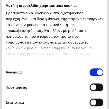
Αυτή η ιστοσελίδα χρησιμοποιεί cookies
Χρησιμοποιούμε cookie για την εξατομίκευση
περιεχομένου και διαφημίσεων, την παροχή λειτουργιών
κοινωνικών μέσων και την ανάλυση της
επισκεψιμότητάς μας. Επιπλέον, μοιραζόμαστε
πληροφορίες που αφορούν τον τρόπο που
χρησιμοποιείτε τον ιστότοπό μας με συνεργάτες
κοινωνικών μέσων, διαφήμισης και αναλύσεων, οι
οποίοι ενδεχομένως να τις συνδυάσουν με άλλες
πληροφορίες που τους έχετε παραχωρήσει ή τις οποίες
ΑΛΛΕΣ ΔΗΜΟΣΙΕΥΣΕΙΣ
έχουν συλλέξει σε σχέση με την από μέρους σας χρήση
Επιλογή
των υπηρεσιών τους.
Αναγκαία
συγκατάθεσης
Προτιμήσεις
Στατιστικά