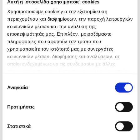
Αυτή η ιστοσελίδα χρησιμοποιεί cookies
Χρησιμοποιούμε cookie για την εξατομίκευση
περιεχομένου και διαφημίσεων, την παροχή λειτουργιών
κοινωνικών μέσων και την ανάλυση της
επισκεψιμότητάς μας. Επιπλέον, μοιραζόμαστε
πληροφορίες που αφορούν τον τρόπο που
χρησιμοποιείτε τον ιστότοπό μας με συνεργάτες
κοινωνικών μέσων, διαφήμισης και αναλύσεων, οι
οποίοι ενδεχομένως να τις συνδυάσουν με άλλες
πληροφορίες που τους έχετε παραχωρήσει ή τις οποίες
έχουν συλλέξει σε σχέση με την από μέρους σας χρήση
Επιλογή
των υπηρεσιών τους.
Αναγκαία
συγκατάθεσης
Προτιμήσεις
Στατιστικά