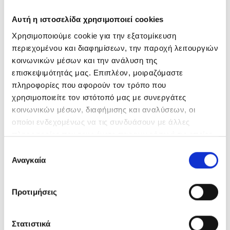
Αυτή η ιστοσελίδα χρησιμοποιεί cookies
Χρησιμοποιούμε cookie για την εξατομίκευση
περιεχομένου και διαφημίσεων, την παροχή λειτουργιών
κοινωνικών μέσων και την ανάλυση της
επισκεψιμότητάς μας. Επιπλέον, μοιραζόμαστε
πληροφορίες που αφορούν τον τρόπο που
χρησιμοποιείτε τον ιστότοπό μας με συνεργάτες
κοινωνικών μέσων, διαφήμισης και αναλύσεων, οι
οποίοι ενδεχομένως να τις συνδυάσουν με άλλες
πληροφορίες που τους έχετε παραχωρήσει ή τις οποίες
έχουν συλλέξει σε σχέση με την από μέρους σας χρήση
Επιλογή
των υπηρεσιών τους.
Αναγκαία
συγκατάθεσης
Προτιμήσεις
Στατιστικά