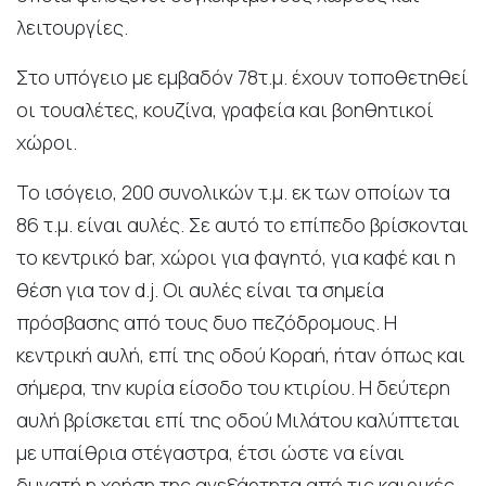
λειτουργίες.
Στο υπόγειο με εμβαδόν 78τ.μ. έχουν τοποθετηθεί
οι τουαλέτες, κουζίνα, γραφεία και βοηθητικοί
χώροι.
Το ισόγειο, 200 συνολικών τ.μ. εκ των οποίων τα
86 τ.μ. είναι αυλές. Σε αυτό το επίπεδο βρίσκονται
το κεντρικό bar, χώροι για φαγητό, για καφέ και η
θέση για τον d.j. Οι αυλές είναι τα σημεία
πρόσβασης από τους δυο πεζόδρομους. Η
κεντρική αυλή, επί της οδού Κοραή, ήταν όπως και
σήμερα, την κυρία είσοδο του κτιρίου. Η δεύτερη
αυλή βρίσκεται επί της οδού Μιλάτου καλύπτεται
με υπαίθρια στέγαστρα, έτσι ώστε να είναι
δυνατή η χρήση της ανεξάρτητα από τις καιρικές