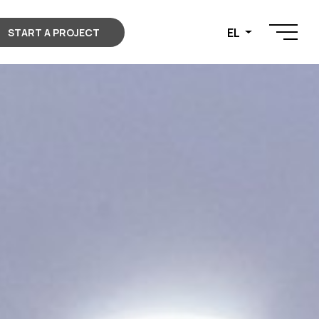
EL
START A PROJECT