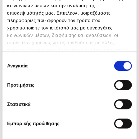
κοινωνικών μέσων και την ανάλυση της
επισκεψιμότητάς μας. Επιπλέον, μοιραζόμαστε
πληροφορίες που αφορούν τον τρόπο που
χρησιμοποιείτε τον ιστότοπό μας με συνεργάτες
κοινωνικών μέσων, διαφήμισης και αναλύσεων, οι
οποίοι ενδεχομένως να τις συνδυάσουν με άλλες
πληροφορίες που τους έχετε παραχωρήσει ή τις οποίες
έχουν συλλέξει σε σχέση με την από μέρους σας χρήση
Επιλογή
των υπηρεσιών τους.
Αναγκαία
συγκατάθεσης
Προτιμήσεις
Στατιστικά
Εμπορικής προώθησης