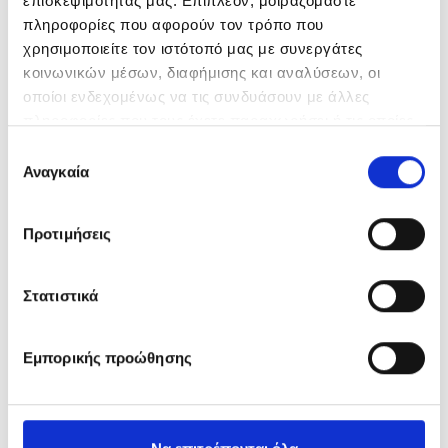
επισκεψιμότητάς μας. Επιπλέον, μοιραζόμαστε
πληροφορίες που αφορούν τον τρόπο που
χρησιμοποιείτε τον ιστότοπό μας με συνεργάτες
κοινωνικών μέσων, διαφήμισης και αναλύσεων, οι
οποίοι ενδεχομένως να τις συνδυάσουν με άλλες
πληροφορίες που τους έχετε παραχωρήσει ή τις οποίες
έχουν συλλέξει σε σχέση με την από μέρους σας χρήση
Επιλογή
των υπηρεσιών τους.
Αναγκαία
συγκατάθεσης
Προτιμήσεις
Στατιστικά
Εμπορικής προώθησης